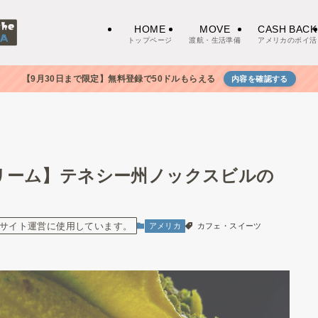
HOME
MOVE
CASH BACK
トップページ
渡航・生活準備
アメリカのポイ活
【9月30日まで限定】無料登録で50ドルもらえる
内容を確認する
リーム】テネシー州ノックスビルの
サイト運営に使用しています。
アメリカ
カフェ・スイーツ