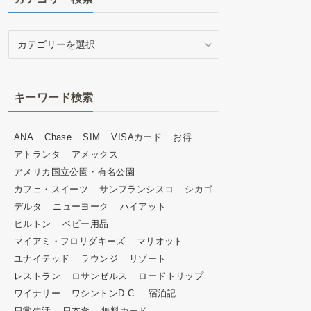
カ
テ
ゴ
リ
キーワード検索
ー
検
索
ANA
Chase
SIM
VISAカード
お得
アトランタ
アメックス
アメリカ国立公園・有名公園
カフェ・スイーツ
サンフランシスコ
シカゴ
デルタ
ニューヨーク
ハイアット
ヒルトン
ベビー用品
マイアミ・フロリダキーズ
マリオット
ユナイテッド
ラウンジ
リゾート
レストラン
ロサンゼルス
ロードトリップ
ワイナリー
ワシントンD.C.
宿泊記
日常生活
日本食
無料カード