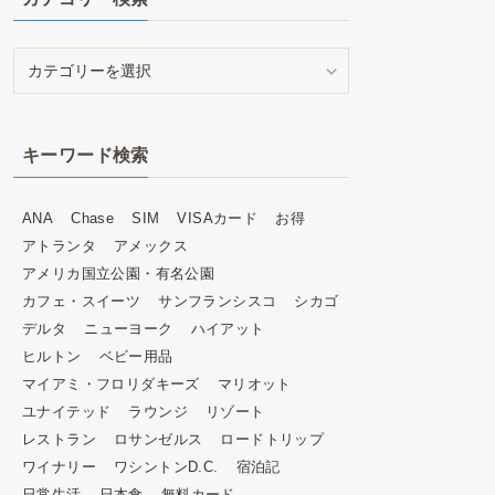
カ
テ
ゴ
リ
キーワード検索
ー
検
索
ANA
Chase
SIM
VISAカード
お得
アトランタ
アメックス
アメリカ国立公園・有名公園
カフェ・スイーツ
サンフランシスコ
シカゴ
デルタ
ニューヨーク
ハイアット
ヒルトン
ベビー用品
マイアミ・フロリダキーズ
マリオット
ユナイテッド
ラウンジ
リゾート
レストラン
ロサンゼルス
ロードトリップ
ワイナリー
ワシントンD.C.
宿泊記
日常生活
日本食
無料カード