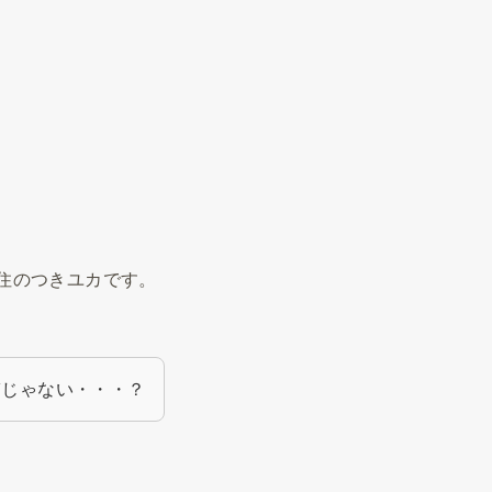
住のつきユカです。
ぎじゃない・・・？