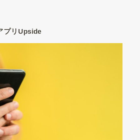
リUpside