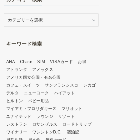
カ
テ
ゴ
リ
キーワード検索
ー
検
索
ANA
Chase
SIM
VISAカード
お得
アトランタ
アメックス
アメリカ国立公園・有名公園
カフェ・スイーツ
サンフランシスコ
シカゴ
デルタ
ニューヨーク
ハイアット
ヒルトン
ベビー用品
マイアミ・フロリダキーズ
マリオット
ユナイテッド
ラウンジ
リゾート
レストラン
ロサンゼルス
ロードトリップ
ワイナリー
ワシントンD.C.
宿泊記
日常生活
日本食
無料カード