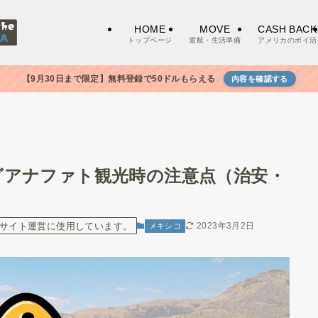
HOME
MOVE
CASH BACK
トップページ
渡航・生活準備
アメリカのポイ活
【9月30日まで限定】無料登録で50ドルもらえる
内容を確認する
グアナファト観光時の注意点（治安・
サイト運営に使用しています。
2023年3月2日
メキシコ