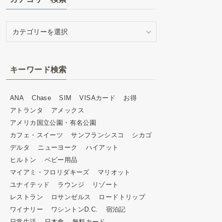
カ
テ
ゴ
リ
キーワード検索
ー
検
索
ANA
Chase
SIM
VISAカード
お得
アトランタ
アメックス
アメリカ国立公園・有名公園
カフェ・スイーツ
サンフランシスコ
シカゴ
デルタ
ニューヨーク
ハイアット
ヒルトン
ベビー用品
マイアミ・フロリダキーズ
マリオット
ユナイテッド
ラウンジ
リゾート
レストラン
ロサンゼルス
ロードトリップ
ワイナリー
ワシントンD.C.
宿泊記
日常生活
日本食
無料カード