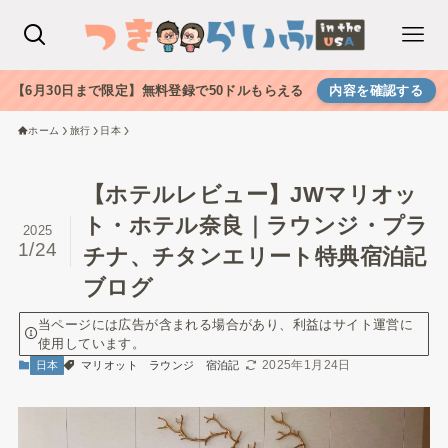
【6月30日まで限定】無料登録で50ドルもらえる
内容を確認する
ホーム
旅行
日本
【ホテルレビュー】JWマリオッ
ト・ホテル奈良｜ラウンジ・プラ
2025
1/24
チナ、チタンエリート特典宿泊記
ブログ
当ページには広告が含まれる場合があり、利益はサイト運営に
使用しています。
2025年1月24日
日本
マリオット
ラウンジ
宿泊記