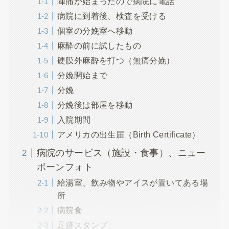
陣痛が始まったので病院に電話
病院に到着後、検査を受ける
個室の分娩室へ移動
麻酔の前に試したもの
硬膜外麻酔を打つ（無痛分娩）
分娩開始まで
分娩
分娩後は部屋を移動
入院期間
アメリカの出生届（Birth Certificate）
病院のサービス（施設・食事）、ニュー
ボーンフォト
給湯室、飲み物やアイスが置いてある場
所
病院食
足跡スタンプ