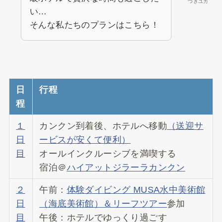
つきユカ
い…
そんな私たちのプランはこちら！
日
行程
程
１
カンクン到着後、ホテルへ移動
（送迎サ
日
ービスが安くて便利）
目
オールインクルーシブを満喫する
宿泊＠
ハイアットジラーラカンクン
２
午前：
体験ダイビング MUSA水中美術館
日
（海底美術館）＆リーフツアー
参加
目
午後：ホテルでゆっくり過ごす